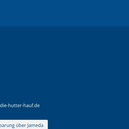
die-hutter-hauf.de
barung über Jameda