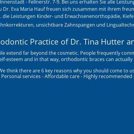
 Innenstadt - Fellnerstr. 7-9. Bei uns erhalten Sie alle Leis
au Dr. Eva Maria Hauf freuen sich zusammen
mit ihrem freun
a. die Leistungen Kinder- und Erwachsenenorthopädie, Kief
hnkorrekturen, unsichtbare Zahnspangen und Lingualtech
dontic Practice of Dr. Tina Hutter a
smile extend far beyond the cosmetic. People frequently c
lf-esteem and in that way, orthodontic braces can actually 
We think there are 6 key reasons why you should come to us
 Personal services - Affordable care - Highly recommended -