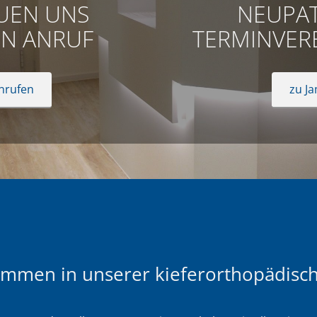
UEN UNS
NEUPAT
EN ANRUF
TERMINVER
anrufen
zu J
kommen in unserer kieferorthopädisch