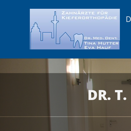
D
DR. T.